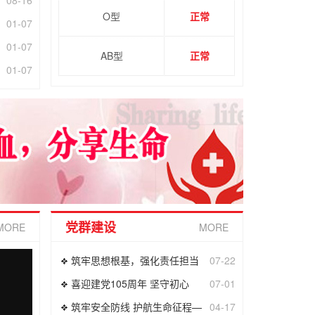
O型
正常
01-07
01-07
AB型
正常
01-07
党群建设
MORE
MORE
筑牢思想根基，强化责任担当
07-22
喜迎建党105周年 坚守初心
07-01
筑牢安全防线 护航生命征程—
04-17