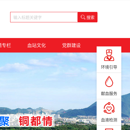
搜索

题专栏
血站文化
党群建设
环境引导
献血服务
血液检测